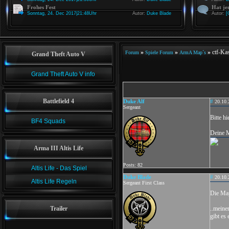
Frohes Fest
Hat je
Sonntag, 24. Dec 2017|21:48Uhr
Autor:
Duke Blade
Autor:
[
»
»
»
ctf-Ka
Forum
Spiele Forum
ArmA Map´s
Grand Theft Auto V
Grand Theft Auto V info
Battlefield 4
Duke Alf
#
20.10.
Sergeant
Bitte h
BF4 Squads
Deine M
Arma III Altis Life
Posts: 82
Altis Life - Das Spiel
Duke Blade
#
20.10.
Altis Life Regeln
Sergeant First Class
Die Map
Trailer
..meine
gibt es 