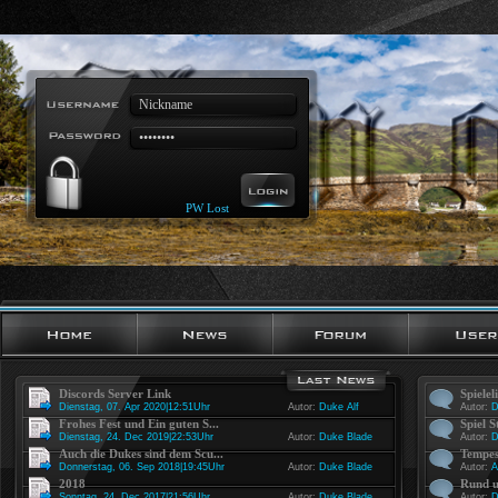
PW Lost
Discords Server Link
Spielel
Dienstag, 07. Apr 2020|12:51Uhr
Autor:
Duke Alf
Autor:
D
Frohes Fest und Ein guten S...
Spiel S
Dienstag, 24. Dec 2019|22:53Uhr
Autor:
Duke Blade
Autor:
D
Auch die Dukes sind dem Scu...
Tempes
Donnerstag, 06. Sep 2018|19:45Uhr
Autor:
Duke Blade
Autor:
A
2018
Rund u
Sonntag, 24. Dec 2017|21:56Uhr
Autor:
Duke Blade
Autor:
D