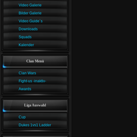
Video Galerie
Bilder Galerie
Video Guide´s
Downloads
Squads
Kalender
Clan Menü
Clan Wars
Fight-us -inaktiv-
Awards
Liga Auswahl
Cup
Dukes 1vs1 Ladder