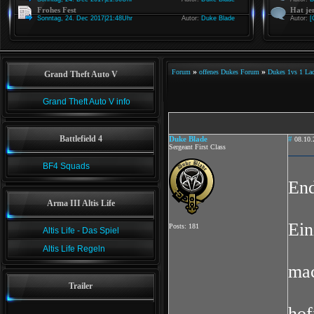
Frohes Fest
Hat je
Sonntag, 24. Dec 2017|21:48Uhr
Autor:
Duke Blade
Autor:
[
»
»
Forum
offenes Dukes Forum
Dukes 1vs 1 La
Grand Theft Auto V
Grand Theft Auto V info
Battlefield 4
Duke Blade
#
08.10.
Sergeant First Class
BF4 Squads
End
Arma III Altis Life
Ein
Posts: 181
Altis Life - Das Spiel
Altis Life Regeln
mac
Trailer
hof