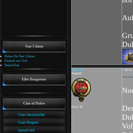
Au
Gr
Du
Star Citizen
Dukes On Star Citizen
Einfach nur Geil
DukesChat
Duke Alf
#
09.10.
Sergeant
Elite Dangerous
Noc
Clan of Dukes
Der
Posts: 82
Clan Geschichte
Duk
Clan Regeln
Vol
squad.xml