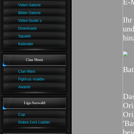
E-M
Video Galerie
Bilder Galerie
Ihr
Video Guide´s
und
Downloads
hin
Squads
Kalender
Clan Menü
Bat
Clan Wars
Fight-us -inaktiv-
Awards
Das
Liga Auswahl
Ori
Ori
Cup
'Ba
Dukes 1vs1 Ladder
bei