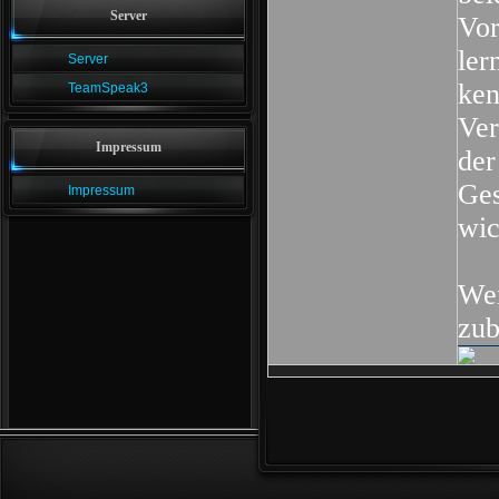
Server
Vor
ler
Server
ken
TeamSpeak3
Ver
Impressum
der
Ges
Impressum
wic
Wen
zub