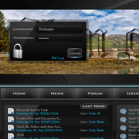
PW Lost
Discords Server Link
Spielel
Dienstag, 07. Apr 2020|12:51Uhr
Autor:
Duke Alf
Autor:
D
Frohes Fest und Ein guten S...
Spiel S
Dienstag, 24. Dec 2019|22:53Uhr
Autor:
Duke Blade
Autor:
D
Auch die Dukes sind dem Scu...
Tempes
Donnerstag, 06. Sep 2018|19:45Uhr
Autor:
Duke Blade
Autor:
A
2018
Rund u
Sonntag, 24. Dec 2017|21:56Uhr
Autor:
Duke Blade
Autor:
D