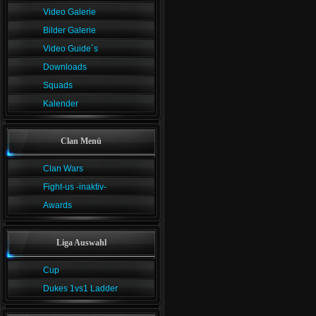
Video Galerie
Bilder Galerie
Video Guide´s
Downloads
Squads
Kalender
Clan Menü
Clan Wars
Fight-us -inaktiv-
Awards
Liga Auswahl
Cup
Dukes 1vs1 Ladder