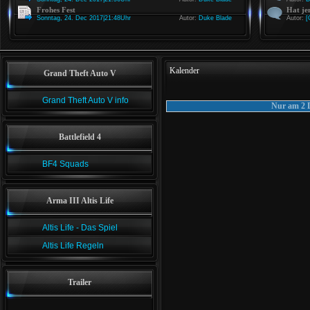
Frohes Fest
Hat je
Sonntag, 24. Dec 2017|21:48Uhr
Autor:
Duke Blade
Autor:
[
Kalender
Grand Theft Auto V
Grand Theft Auto V info
Nur am 2 
Battlefield 4
BF4 Squads
Arma III Altis Life
Altis Life - Das Spiel
Altis Life Regeln
Trailer