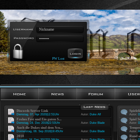
PW Lost
Discords Server Link
Spielel
Dienstag, 07. Apr 2020|12:51Uhr
Autor:
Duke Alf
Autor:
D
Frohes Fest und Ein guten S...
Spiel S
Dienstag, 24. Dec 2019|22:53Uhr
Autor:
Duke Blade
Autor:
D
Auch die Dukes sind dem Scu...
Tempes
Donnerstag, 06. Sep 2018|19:45Uhr
Autor:
Duke Blade
Autor:
A
2018
Rund u
Sonntag, 24. Dec 2017|21:56Uhr
Autor:
Duke Blade
Autor:
D