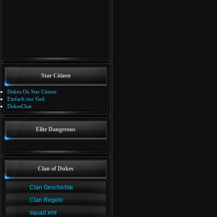
Star Citizen
Dukes On Star Citizen
Einfach nur Geil
DukesChat
Elite Dangerous
Clan of Dukes
Clan Geschichte
Clan Regeln
squad.xml