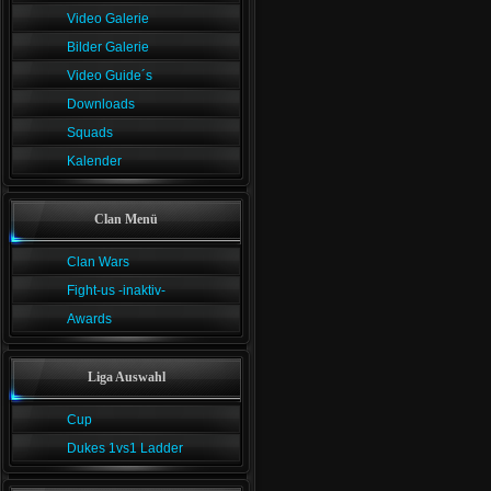
Video Galerie
Bilder Galerie
Video Guide´s
Downloads
Squads
Kalender
Clan Menü
Clan Wars
Fight-us -inaktiv-
Awards
Liga Auswahl
Cup
Dukes 1vs1 Ladder