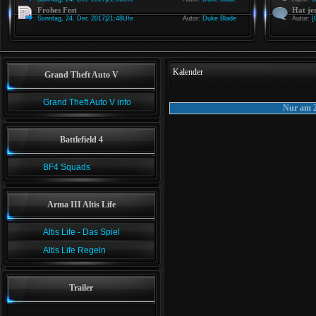
Frohes Fest
Hat je
Sonntag, 24. Dec 2017|21:48Uhr
Autor:
Duke Blade
Autor:
[
Kalender
Grand Theft Auto V
Grand Theft Auto V info
Nur am 2
Battlefield 4
BF4 Squads
Arma III Altis Life
Altis Life - Das Spiel
Altis Life Regeln
Trailer