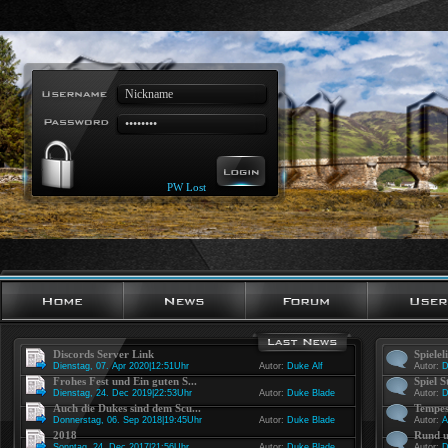
PW Lost
Discords Server Link
Spielel
Dienstag, 07. Apr 2020|12:51Uhr
Autor:
Duke Alf
Autor:
D
Frohes Fest und Ein guten S...
Spiel S
Dienstag, 24. Dec 2019|22:53Uhr
Autor:
Duke Blade
Autor:
D
Auch die Dukes sind dem Scu...
Tempes
Donnerstag, 06. Sep 2018|19:45Uhr
Autor:
Duke Blade
Autor:
A
2018
Rund u
Sonntag, 24. Dec 2017|21:56Uhr
Autor:
Duke Blade
Autor:
D