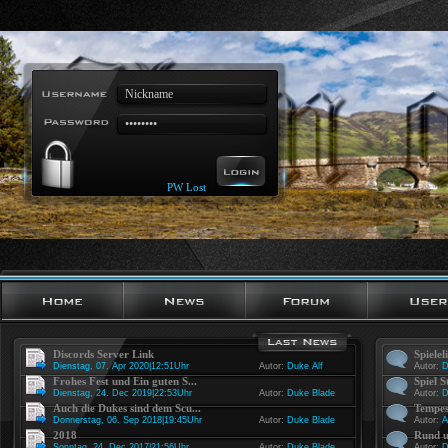
PW Lost
Discords Server Link
Spielel
Dienstag, 07. Apr 2020|12:51Uhr
Autor:
Duke Alf
Autor:
D
Frohes Fest und Ein guten S...
Spiel S
Dienstag, 24. Dec 2019|22:53Uhr
Autor:
Duke Blade
Autor:
D
Auch die Dukes sind dem Scu...
Tempes
Donnerstag, 06. Sep 2018|19:45Uhr
Autor:
Duke Blade
Autor:
A
2018
Rund u
Sonntag, 24. Dec 2017|21:56Uhr
Autor:
Duke Blade
Autor:
D