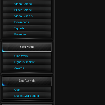
Video Galerie
Bilder Galerie
Video Guide´s
Downloads
Squads
Kalender
Clan Menü
Clan Wars
Fight-us -inaktiv-
Awards
Liga Auswahl
Cup
Dukes 1vs1 Ladder