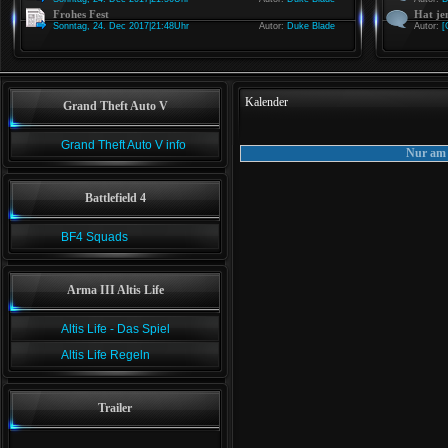
Frohes Fest
Hat je
Sonntag, 24. Dec 2017|21:48Uhr
Autor:
Duke Blade
Autor:
[
Kalender
Grand Theft Auto V
Grand Theft Auto V info
Nur am 
Battlefield 4
BF4 Squads
Arma III Altis Life
Altis Life - Das Spiel
Altis Life Regeln
Trailer