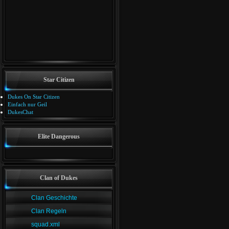
Star Citizen
Dukes On Star Citizen
Einfach nur Geil
DukesChat
Elite Dangerous
Clan of Dukes
Clan Geschichte
Clan Regeln
squad.xml