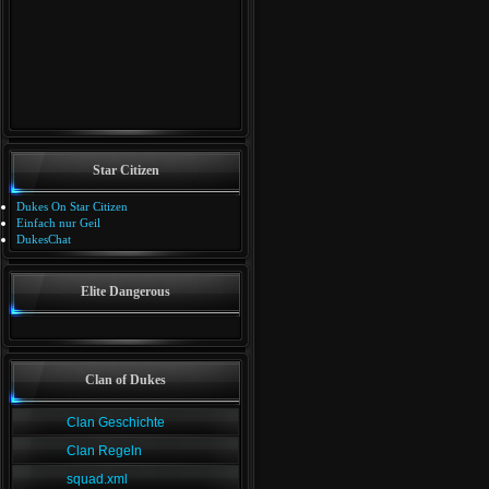
Star Citizen
Dukes On Star Citizen
Einfach nur Geil
DukesChat
Elite Dangerous
Clan of Dukes
Clan Geschichte
Clan Regeln
squad.xml