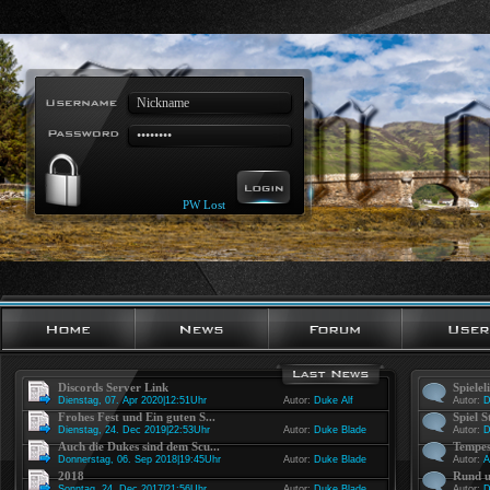
PW Lost
Discords Server Link
Spielel
Dienstag, 07. Apr 2020|12:51Uhr
Autor:
Duke Alf
Autor:
D
Frohes Fest und Ein guten S...
Spiel S
Dienstag, 24. Dec 2019|22:53Uhr
Autor:
Duke Blade
Autor:
D
Auch die Dukes sind dem Scu...
Tempes
Donnerstag, 06. Sep 2018|19:45Uhr
Autor:
Duke Blade
Autor:
A
2018
Rund u
Sonntag, 24. Dec 2017|21:56Uhr
Autor:
Duke Blade
Autor:
D