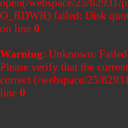
open(/webspace/25/82931/ph
O_RDWR) failed: Disk quot
on line
0
Warning
: Unknown: Failed t
Please verify that the curren
correct (/webspace/25/8293
line
0