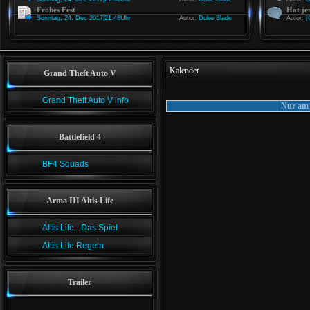
Frohes Fest
Hat je
Sonntag, 24. Dec 2017|21:48Uhr
Autor:
Duke Blade
Autor:
[
Kalender
Grand Theft Auto V
Grand Theft Auto V info
Nur am 
Battlefield 4
BF4 Squads
Arma III Altis Life
Altis Life - Das Spiel
Altis Life Regeln
Trailer