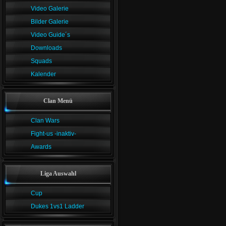
Video Galerie
Bilder Galerie
Video Guide´s
Downloads
Squads
Kalender
Clan Menü
Clan Wars
Fight-us -inaktiv-
Awards
Liga Auswahl
Cup
Dukes 1vs1 Ladder