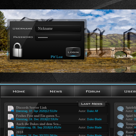
PW Lost
Discords Server Link
Spielel
Dienstag, 07. Apr 2020|12:51Uhr
Autor:
Duke Alf
Autor:
D
Frohes Fest und Ein guten S...
Spiel S
Dienstag, 24. Dec 2019|22:53Uhr
Autor:
Duke Blade
Autor:
D
Auch die Dukes sind dem Scu...
Tempes
Donnerstag, 06. Sep 2018|19:45Uhr
Autor:
Duke Blade
Autor:
A
2018
Rund u
Sonntag, 24. Dec 2017|21:56Uhr
Autor:
Duke Blade
Autor:
D