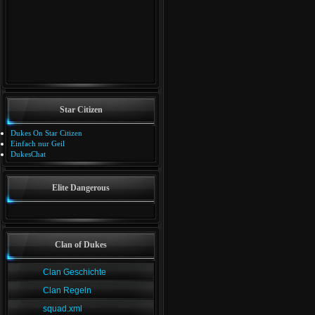
Star Citizen
Dukes On Star Citizen
Einfach nur Geil
DukesChat
Elite Dangerous
Clan of Dukes
Clan Geschichte
Clan Regeln
squad.xml