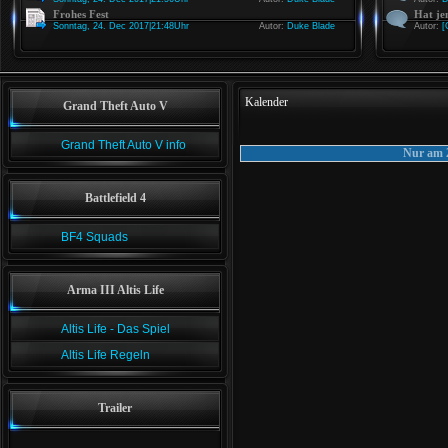
Frohes Fest
Hat je
Sonntag, 24. Dec 2017|21:48Uhr
Autor:
Duke Blade
Autor:
[
Kalender
Grand Theft Auto V
Grand Theft Auto V info
Nur am 2
Battlefield 4
BF4 Squads
Arma III Altis Life
Altis Life - Das Spiel
Altis Life Regeln
Trailer