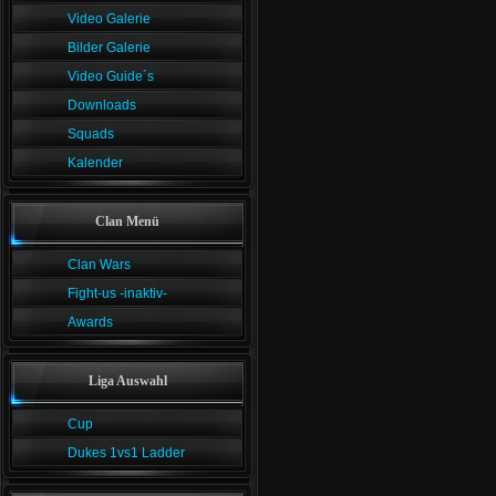
Video Galerie
Bilder Galerie
Video Guide´s
Downloads
Squads
Kalender
Clan Menü
Clan Wars
Fight-us -inaktiv-
Awards
Liga Auswahl
Cup
Dukes 1vs1 Ladder