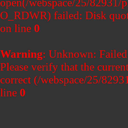
open(/webspace/25/82931/ph
O_RDWR) failed: Disk quot
on line
0
Warning
: Unknown: Failed t
Please verify that the curren
correct (/webspace/25/8293
line
0