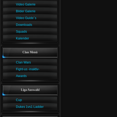
Video Galerie
Bilder Galerie
Video Guide´s
Downloads
Squads
Kalender
Clan Menü
Clan Wars
Fight-us -inaktiv-
Awards
Liga Auswahl
Cup
Dukes 1vs1 Ladder