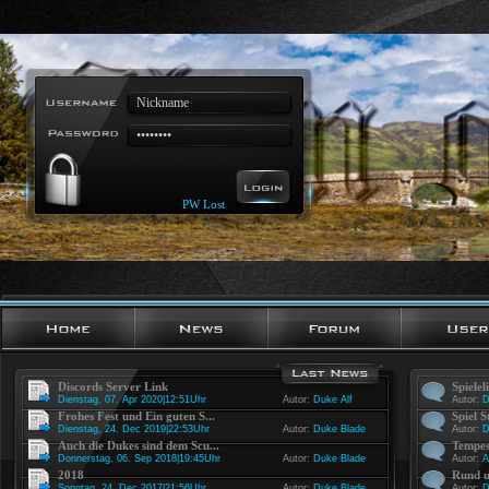
PW Lost
Discords Server Link
Spielel
Dienstag, 07. Apr 2020|12:51Uhr
Autor:
Duke Alf
Autor:
D
Frohes Fest und Ein guten S...
Spiel S
Dienstag, 24. Dec 2019|22:53Uhr
Autor:
Duke Blade
Autor:
D
Auch die Dukes sind dem Scu...
Tempes
Donnerstag, 06. Sep 2018|19:45Uhr
Autor:
Duke Blade
Autor:
A
2018
Rund u
Sonntag, 24. Dec 2017|21:56Uhr
Autor:
Duke Blade
Autor:
D