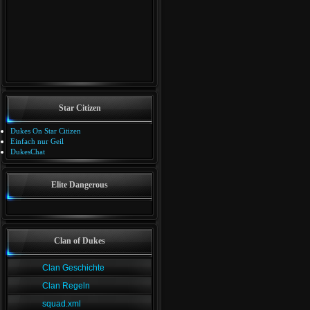
Star Citizen
Dukes On Star Citizen
Einfach nur Geil
DukesChat
Elite Dangerous
Clan of Dukes
Clan Geschichte
Clan Regeln
squad.xml