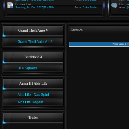
Frohes Fest
Hat je
Sonntag, 24. Dec 2017|21:48Uhr
Autor:
Duke Blade
Autor:
[
Kalender
Grand Theft Auto V
Grand Theft Auto V info
Nur am 4 S
Battlefield 4
BF4 Squads
Arma III Altis Life
Altis Life - Das Spiel
Altis Life Regeln
Trailer