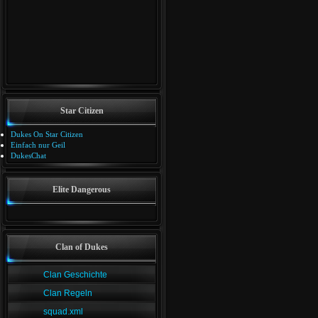
Star Citizen
Dukes On Star Citizen
Einfach nur Geil
DukesChat
Elite Dangerous
Clan of Dukes
Clan Geschichte
Clan Regeln
squad.xml