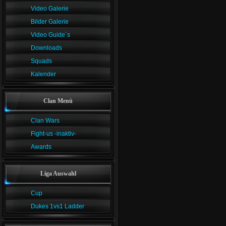
Video Galerie
Bilder Galerie
Video Guide´s
Downloads
Squads
Kalender
Clan Menü
Clan Wars
Fight-us -inaktiv-
Awards
Liga Auswahl
Cup
Dukes 1vs1 Ladder