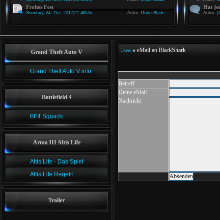
Frohes Fest
Hat je
Sonntag, 24. Dec 2017|21:48Uhr
Autor:
Duke Blade
Autor:
[
»
eMail an BlackShark
Users
Grand Theft Auto V
Grand Theft Auto V info
Betreff
Deine eMail
Battlefield 4
Nachricht
BF4 Squads
Arma III Altis Life
Altis Life - Das Spiel
Altis Life Regeln
Trailer