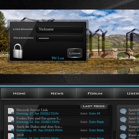
PW Lost
Discords Server Link
Spielel
Dienstag, 07. Apr 2020|12:51Uhr
Autor:
Duke Alf
Autor:
D
Frohes Fest und Ein guten S...
Spiel S
Dienstag, 24. Dec 2019|22:53Uhr
Autor:
Duke Blade
Autor:
D
Auch die Dukes sind dem Scu...
Tempes
Donnerstag, 06. Sep 2018|19:45Uhr
Autor:
Duke Blade
Autor:
A
2018
Rund u
Sonntag, 24. Dec 2017|21:56Uhr
Autor:
Duke Blade
Autor:
D