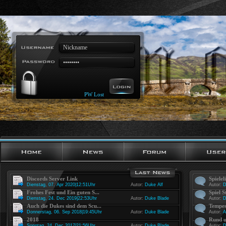
PW Lost
Discords Server Link
Spielel
Dienstag, 07. Apr 2020|12:51Uhr
Autor:
Duke Alf
Autor:
D
Frohes Fest und Ein guten S...
Spiel S
Dienstag, 24. Dec 2019|22:53Uhr
Autor:
Duke Blade
Autor:
D
Auch die Dukes sind dem Scu...
Tempes
Donnerstag, 06. Sep 2018|19:45Uhr
Autor:
Duke Blade
Autor:
A
2018
Rund u
Sonntag, 24. Dec 2017|21:56Uhr
Autor:
Duke Blade
Autor:
D