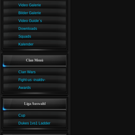
Video Galerie
Bilder Galerie
Video Guide´s
Downloads
Squads
Kalender
Clan Menü
Clan Wars
Fight-us -inaktiv-
Awards
Liga Auswahl
Cup
Dukes 1vs1 Ladder