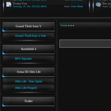
Frohes Fest
Hat je
Sonntag, 24. Dec 2017|21:48Uhr
Autor:
Duke Blade
Autor:
[
»
»
»
Forum
Grand Theft Auto V
Grand Theft Auto V info
Battlefield 4
BF4 Squads
Arma III Altis Life
Altis Life - Das Spiel
Altis Life Regeln
Trailer