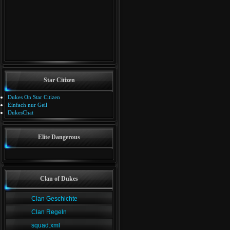
Star Citizen
Dukes On Star Citizen
Einfach nur Geil
DukesChat
Elite Dangerous
Clan of Dukes
Clan Geschichte
Clan Regeln
squad.xml