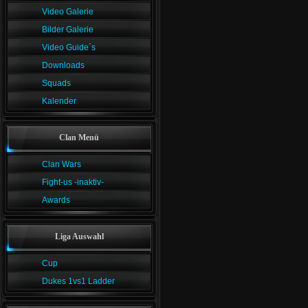
Video Galerie
Bilder Galerie
Video Guide´s
Downloads
Squads
Kalender
Clan Menü
Clan Wars
Fight-us -inaktiv-
Awards
Liga Auswahl
Cup
Dukes 1vs1 Ladder