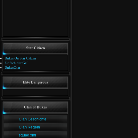
Star Citizen
Dukes On Star Citizen
Einfach nur Geil
DukesChat
Elite Dangerous
Clan of Dukes
Clan Geschichte
Clan Regeln
squad.xml