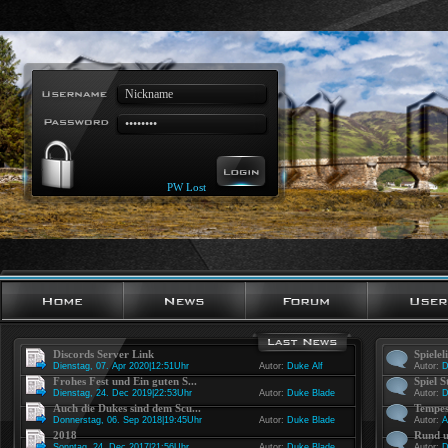
PW Lost
Discords Server Link
Spielel
Dienstag, 07. Apr 2020|12:51Uhr
Autor:
Duke Alf
Autor:
D
Frohes Fest und Ein guten S...
Spiel S
Dienstag, 24. Dec 2019|22:53Uhr
Autor:
Duke Blade
Autor:
D
Auch die Dukes sind dem Scu...
Tempes
Donnerstag, 06. Sep 2018|19:45Uhr
Autor:
Duke Blade
Autor:
A
2018
Rund u
Sonntag, 24. Dec 2017|21:56Uhr
Autor:
Duke Blade
Autor:
D