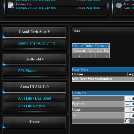
Frohes Fest
Hat je
Sonntag, 24. Dec 2017|21:48Uhr
Autor:
Duke Blade
Autor:
[
Wars
Grand Theft Auto V
Grand Theft Auto V info
Clan of Dukes Germany
Gesamt
Win
Los
Pat
2
2
0
0
Battlefield 4
Next Wars
BF4 Squads
Datum
Geg
kein Next War vorhanden
Arma III Altis Life
Lastwars
Team:
Altis Life - Das Spiel
Ergebnis:
Altis Life Regeln
Game:
Typ:
Trailer