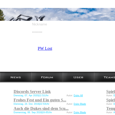
PW Lost
Discords Server Link
Spiel
Dienstag, 07. Apr 2020|12:51Uhr
Autor:
Duke Alf
Autor:
D
Frohes Fest und Ein guten S...
Spiel
Dienstag, 24. Dec 2019|22:53Uhr
Autor:
Duke Blade
Autor:
D
Auch die Dukes sind dem Scu...
Temp
Donnerstag, 06. Sep 2018|19:45Uhr
Autor:
Duke Blade
Autor:
A