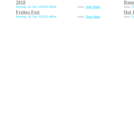
2018
Rund
Sonntag, 24. Dec 2017|21:56Uhr
Autor:
Duke Blade
Autor:
D
Frohes Fest
Hat 
Sonntag, 24. Dec 2017|21:48Uhr
Autor:
Duke Blade
Autor:
[