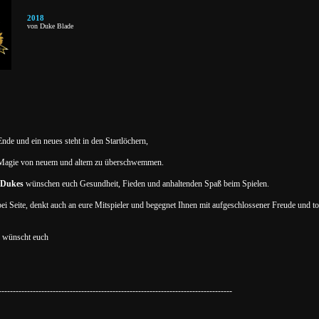
2018
von Duke Blade
nde und ein neues steht in den Startlöchern,
 Magie von neuem und altem zu überschwemmen.
 Dukes
wünschen euch Gesundheit, Fieden und anhaltenden Spaß beim Spielen.
ei Seite, denkt auch an eure Mitspieler und begegnet Ihnen mit aufgeschlossener Freude und to
8 wünscht euch
----------------------------------------------------------------------------------