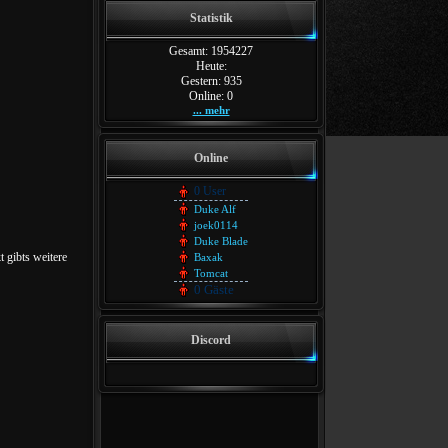
Statistik
Gesamt: 1954227
Heute:
Gestern: 935
Online: 0
... mehr
Online
0 User
Duke Alf
joek0114
Duke Blade
 gibts weitere
Baxak
Tomcat
0 Gäste
Discord