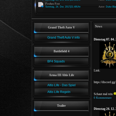
Frohes Fest
Sonntag, 24. Dec 2017|21:48Uhr
Autor:
Duke Bla
News
Grand Theft Auto V
Grand Theft Auto V info
Dienstag 07. 04.
Battlefield 4
BF4 Squads
Link:
Arma III Altis Life
https://discord.
Altis Life - Das Spiel
Altis Life Regeln
Schaut mal rein.
0 Kommentare
Trailer
Dienstag 24. 12.