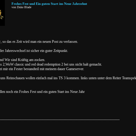
Frohes Fest und Ein guten Start ins Neue Jahrzehnt
von Duke Blade
er, so das es Zeit wird man ein neuen Post zu verfassen.
r Jahreswechsel ist sicher ein guter Zeitpunkt.
und Wir sind Kräftig am zocken.
s 2,WoW classic und red dead redemption 2 bei uns nicht halt gemacht.
ei mir ein Fester bestandteil mit meinem dauer Gameserver.
ei uns Reinschauen wollen einfach mal ins TS 3 kommen. links unten unter dem Reiter Teamspekt
len noch ein Frohes Fest und ein guten Start ins Neue Jahr
---------------------------------------------------------------------------------------------------