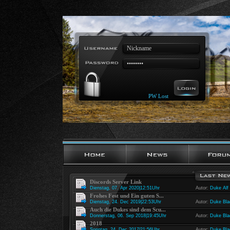
PW Lost
Discords Server Link
Dienstag, 07. Apr 2020|12:51Uhr
Autor:
Duke Alf
Frohes Fest und Ein guten S...
Dienstag, 24. Dec 2019|22:53Uhr
Autor:
Duke Bla
Auch die Dukes sind dem Scu...
Donnerstag, 06. Sep 2018|19:45Uhr
Autor:
Duke Bla
2018
Sonntag, 24. Dec 2017|21:56Uhr
Autor:
Duke Bla