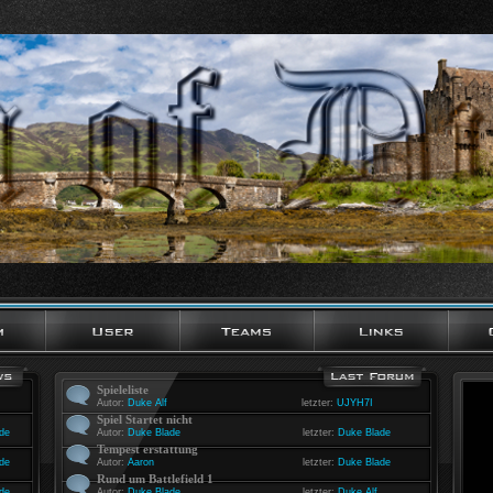
Spieleliste
Autor:
Duke Alf
letzter:
UJYH7I
Spiel Startet nicht
de
Autor:
Duke Blade
letzter:
Duke Blade
Tempest erstattung
de
Autor:
Aaron
letzter:
Duke Blade
Rund um Battlefield 1
de
Autor:
Duke Blade
letzter:
Duke Alf