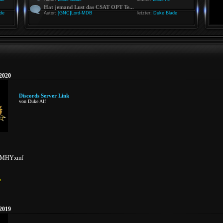
Hat jemand Lust das CSAT OPT Te...
de
Autor:
[GNC]Lord-MDB
letzter:
Duke Blade
 2020
Discords Server Link
von Duke Alf
gg/MHYxmf
 2019