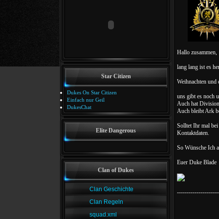
Hallo zusammen,
lang lang ist es h
Star Citizen
Weihnachten und de
Dukes On Star Citizen
uns gibt es noch 
Einfach nur Geil
Auch hat Division
DukesChat
Auch bleibt Ark b
Solltet Ihr mal b
Elite Dangerous
Kontaktdaten.
So Wünsche Ich al
Euer Duke Blade
Clan of Dukes
Clan Geschichte
---------------------
Clan Regeln
squad.xml