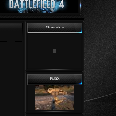
Video Galerie
PicOfX