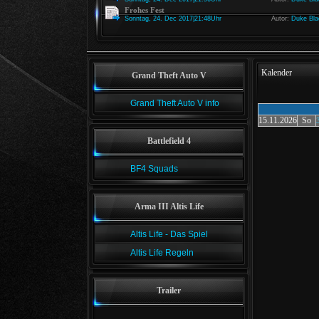
Frohes Fest
Sonntag, 24. Dec 2017|21:48Uhr
Autor:
Duke Bla
Kalender
Grand Theft Auto V
Grand Theft Auto V info
15.11.2026
So
Battlefield 4
BF4 Squads
Arma III Altis Life
Altis Life - Das Spiel
Altis Life Regeln
Trailer