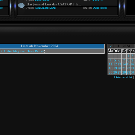
Hat jemand Lust das CSAT OPT Te...
de
Autor:
[GNC]Lord-MDB
letzter:
Duke Blade
Liste ab November 2024
11. 2024
<
;
Mo
Di
Mi
Do
Fr
Sa
37. Geburtstag von Duke Battlef
1
2
4
5
6
7
8
9
11
12
13
14
15
16
18
19
20
21
22
23
25
26
27
28
29
30
|
Listenansicht