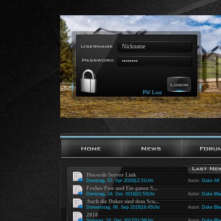
PW Lost
Discords Server Link
Dienstag, 07. Apr 2020|12:51Uhr
Autor:
Duke Alf
Frohes Fest und Ein guten S...
Dienstag, 24. Dec 2019|22:53Uhr
Autor:
Duke Bla
Auch die Dukes sind dem Scu...
Donnerstag, 06. Sep 2018|19:45Uhr
Autor:
Duke Bla
2018
Sonntag, 24. Dec 2017|21:56Uhr
Autor:
Duke Bla