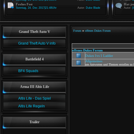
Frohes Fest
Hat je
Sonntag, 24. Dec 2017|21:48Uhr
Autor:
Duke Blade
Autor:
[
»
Forum
offenes Dukes Forum
Grand Theft Auto V
Grand Theft Auto V info
offenes Dukes Forum
Dukes 1vs 1 Ladder
Battlefield 4
Allgemeines
um Antworten und Themen erstellen zu k
BF4 Squads
Arma III Altis Life
Altis Life - Das Spiel
Altis Life Regeln
Trailer