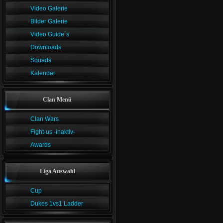
Video Galerie
Bilder Galerie
Video Guide´s
Downloads
Squads
Kalender
Clan Menü
Clan Wars
Fight-us -inaktiv-
Awards
Liga Auswahl
Cup
Dukes 1vs1 Ladder