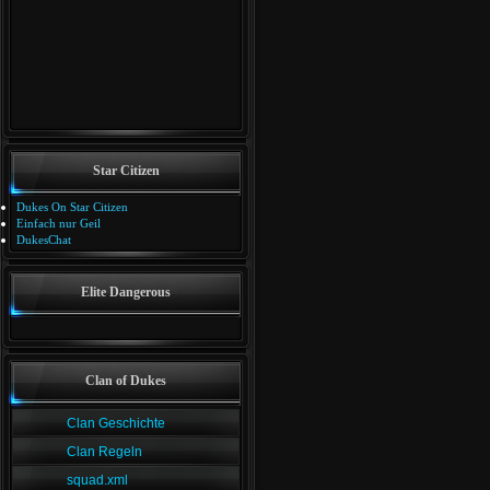
Star Citizen
Dukes On Star Citizen
Einfach nur Geil
DukesChat
Elite Dangerous
Clan of Dukes
Clan Geschichte
Clan Regeln
squad.xml