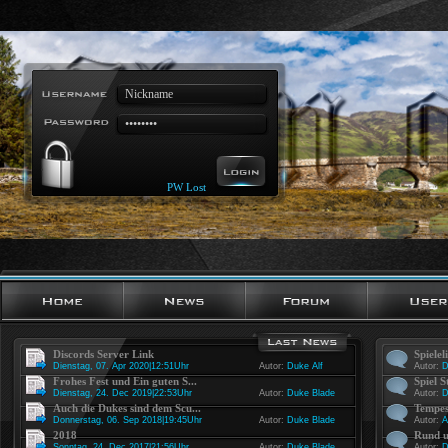
PW Lost
Discords Server Link
Spielel
Dienstag, 07. Apr 2020|12:51Uhr
Autor:
Duke Alf
Autor:
D
Frohes Fest und Ein guten S...
Spiel S
Dienstag, 24. Dec 2019|22:53Uhr
Autor:
Duke Blade
Autor:
D
Auch die Dukes sind dem Scu...
Tempes
Donnerstag, 06. Sep 2018|19:45Uhr
Autor:
Duke Blade
Autor:
A
2018
Rund u
Sonntag, 24. Dec 2017|21:56Uhr
Autor:
Duke Blade
Autor:
D