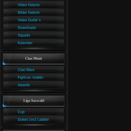
Video Galerie
Bilder Galerie
Video Guide´s
Downloads
Squads
Kalender
Clan Menü
Clan Wars
Fight-us -inaktiv-
Awards
Liga Auswahl
Cup
Dukes 1vs1 Ladder