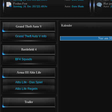
Frohes Fest
Hat je
Sonntag, 24. Dec 2017|21:48Uhr
Autor:
Duke Blade
Autor:
[
Kalender
Grand Theft Auto V
Grand Theft Auto V info
Nur am 31
Battlefield 4
BF4 Squads
Arma III Altis Life
Altis Life - Das Spiel
Altis Life Regeln
Trailer