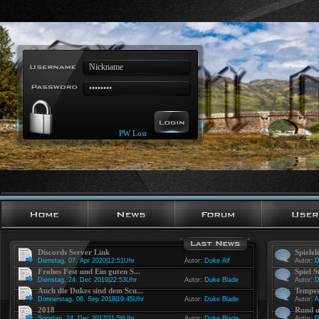
PW Lost
Discords Server Link
Spielel
Dienstag, 07. Apr 2020|12:51Uhr
Autor:
Duke Alf
Autor:
D
Frohes Fest und Ein guten S...
Spiel S
Dienstag, 24. Dec 2019|22:53Uhr
Autor:
Duke Blade
Autor:
D
Auch die Dukes sind dem Scu...
Tempes
Donnerstag, 06. Sep 2018|19:45Uhr
Autor:
Duke Blade
Autor:
A
2018
Rund u
Sonntag, 24. Dec 2017|21:56Uhr
Autor:
Duke Blade
Autor:
D