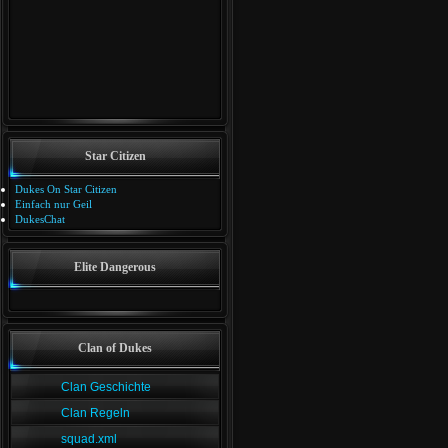
Star Citizen
Dukes On Star Citizen
Einfach nur Geil
DukesChat
Elite Dangerous
Clan of Dukes
Clan Geschichte
Clan Regeln
squad.xml